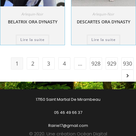
Arlequin-Noir
Arlequin-Noir
BELATRIX ORA DYNASTY
DESCARTES ORA DYNASTY
Lire la suite
Lire la suite
1
2
3
4
…
928
929
930
17150 Saint Martial De Mirambeau
05 46 49 66 37
Rairie17@gmail.com
© 2020. Une création Océan Digital