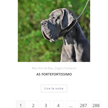
Bleu-Noir de Bleu
,
Dogue Champion
AS FORTEFORTISSIMO
Lire la suite
1
2
3
4
…
287
288