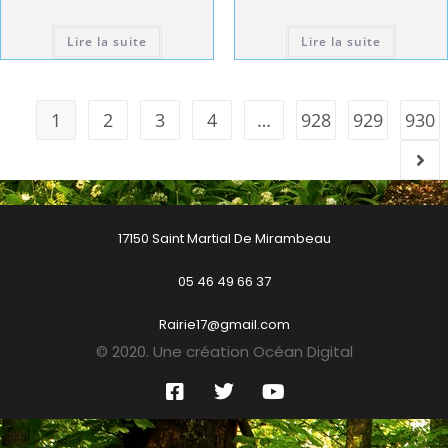
Lire la suite
Lire la suite
1
2
3
4
…
928
929
930
17150 Saint Martial De Mirambeau
05 46 49 66 37
Rairie17@gmail.com
© 2020. Une création Océan Digital