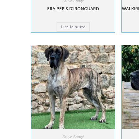
Fauve-Bringé
ERA PEP’S D’IRONGUARD
WALKIRI
Lire la suite
Fauve-Bringé