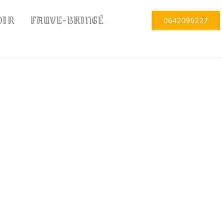
OIR
FAUVE-BRINGÉ
0642096227