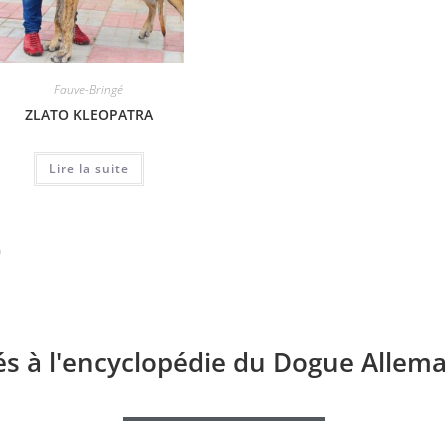
Fauve-Bringé
Dogue Champion
,
Fauve-Bringé
ZLATO KLEOPATRA
CH AGATHA CHRISTIE VYAM
KA
DE BUENA VISTA
Lire la suite
Lire la suite
és à l'encyclopédie du Dogue Allema