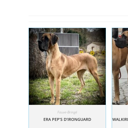
Fauve-Bringé
ERA PEP’S D’IRONGUARD
WALKIRI