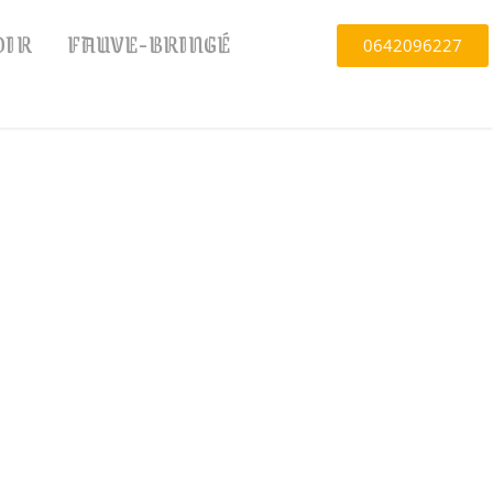
OIR
FAUVE-BRINGÉ
0642096227