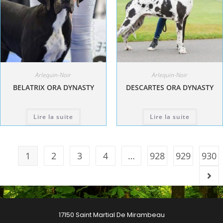
Arlequin-Noir
Arlequin-Noir
BELATRIX ORA DYNASTY
DESCARTES ORA DYNASTY
Lire la suite
Lire la suite
1
2
3
4
…
928
929
930
17150 Saint Martial De Mirambeau