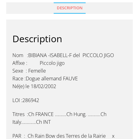
DESCRIPTION
Description
Nom :BIBIANA -ISABELL-F del PICCOLO JIGO
Affixe : Piccolo jigo
Sexe : Femelle
Race :Dogue allemand FAUVE
Né(e) le 18/02/2002
LOI :286942
Titres :Ch FRANCE ……….Ch Hung. ………..Ch
Italy………….Ch INT
PAR : Ch Rain Bow des Terres de la Rairie x