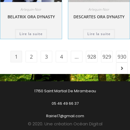
Arlequin-Noir
Arlequin-Noir
BELATRIX ORA DYNASTY
DESCARTES ORA DYNASTY
Lire la suite
Lire la suite
1
2
3
4
…
928
929
930
17150 Saint Martial De Mirambeau
05 46 49 66 37
Rairie17@gmail.com
© 2020. Une création Océan Digital