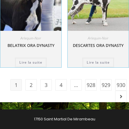
Arlequin-Noir
Arlequin-Noir
BELATRIX ORA DYNASTY
DESCARTES ORA DYNASTY
Lire la suite
Lire la suite
1
2
3
4
…
928
929
930
17150 Saint Martial De Mirambeau