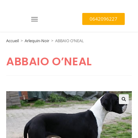
0642096227
Accueil
>
Arlequin-Noir
>
ABBAIO O’NEAL
ABBAIO O’NEAL
🔍