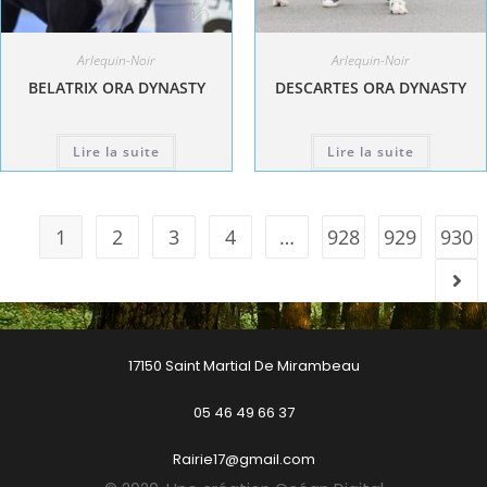
Arlequin-Noir
Arlequin-Noir
BELATRIX ORA DYNASTY
DESCARTES ORA DYNASTY
Lire la suite
Lire la suite
1
2
3
4
…
928
929
930
17150 Saint Martial De Mirambeau
05 46 49 66 37
Rairie17@gmail.com