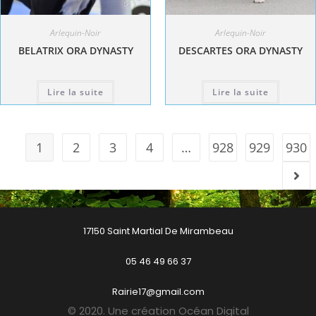
Arlequin-Noir
Arlequin-Noir
BELATRIX ORA DYNASTY
DESCARTES ORA DYNASTY
Lire la suite
Lire la suite
1
2
3
4
…
928
929
930
17150 Saint Martial De Mirambeau
05 46 49 66 37
Rairie17@gmail.com
© 2020. Une création Océan Digital