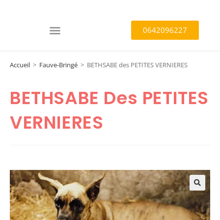
0642096227
Accueil
>
Fauve-Bringé
>
BETHSABE des PETITES VERNIERES
BETHSABE Des PETITES
VERNIERES
🔍