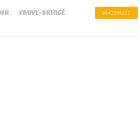
OIR
FAUVE-BRINGÉ
0642096227