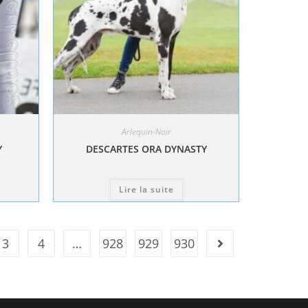
Arlequin-Noir
Y
DESCARTES ORA DYNASTY
Lire la suite
3
4
…
928
929
930