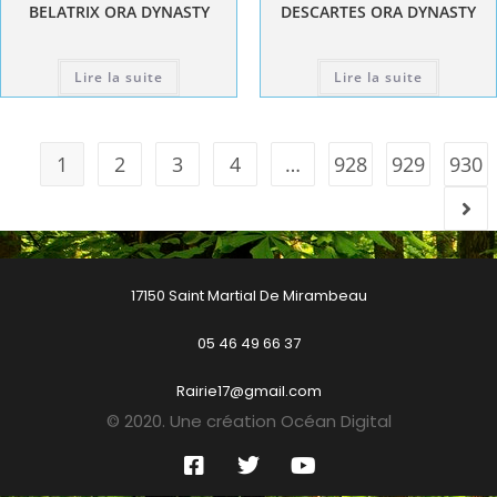
BELATRIX ORA DYNASTY
DESCARTES ORA DYNASTY
Lire la suite
Lire la suite
1
2
3
4
…
928
929
930
17150 Saint Martial De Mirambeau
05 46 49 66 37
Rairie17@gmail.com
© 2020. Une création Océan Digital