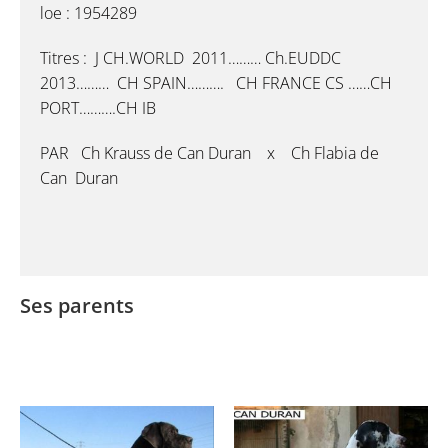
loe : 1954289
Titres : J CH.WORLD 2011……… Ch.EUDDC
2013……… CH SPAIN………. CH FRANCE CS ……CH
PORT……….CH IB
PAR Ch Krauss de Can Duran x Ch Flabia de
Can Duran
Ses parents