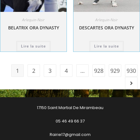
Arlequin-Noir
Arlequin-Noir
BELATRIX ORA DYNASTY
DESCARTES ORA DYNASTY
Lire la suite
Lire la suite
1
2
3
4
…
928
929
930
17150 Saint Martial De Mirambeau
05 46 49 66 37
Rairie17@gmail.com