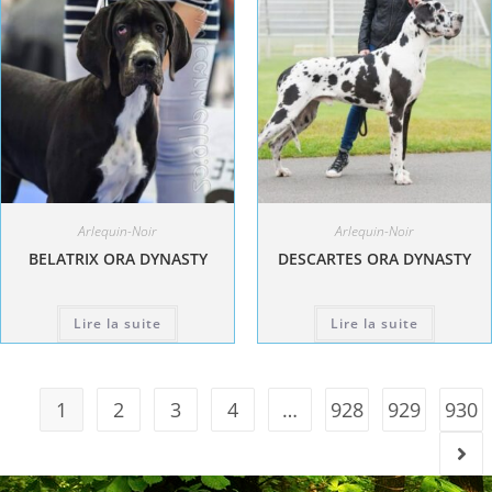
Arlequin-Noir
Arlequin-Noir
BELATRIX ORA DYNASTY
DESCARTES ORA DYNASTY
Lire la suite
Lire la suite
1
2
3
4
…
928
929
930