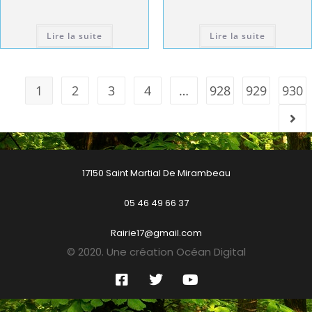
Lire la suite
Lire la suite
1
2
3
4
…
928
929
930
17150 Saint Martial De Mirambeau
05 46 49 66 37
Rairie17@gmail.com
© 2020. Une création Océan Digital