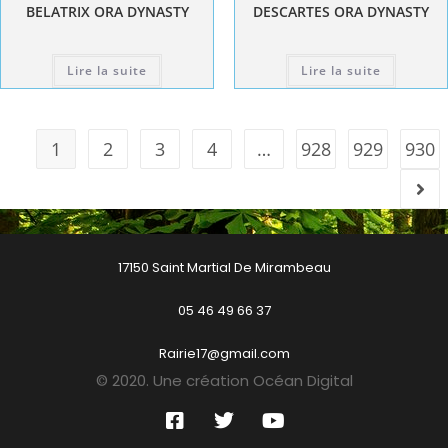
BELATRIX ORA DYNASTY
DESCARTES ORA DYNASTY
Lire la suite
Lire la suite
1
2
3
4
…
928
929
930
17150 Saint Martial De Mirambeau
05 46 49 66 37
Rairie17@gmail.com
© 2020. Une création Océan Digital