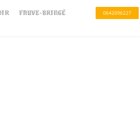
OIR
FAUVE-BRINGÉ
0642096227