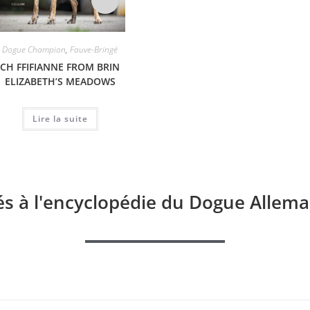
Dogue Champion
,
Fauve-Bringé
Fauve-Bringé
CH FFIFIANNE FROM BRIN
NOLLY AU ROYAUME DE
SAIKA
ELIZABETH’S MEADOWS
LEYLA
Lire la suite
Lire la suite
és à l'encyclopédie du Dogue Allema