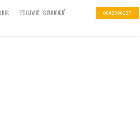
OIR
FAUVE-BRINGÉ
0642096227