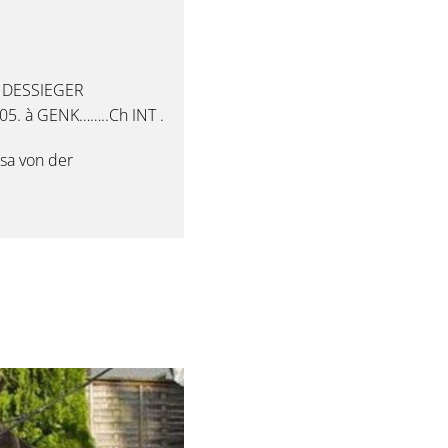
UNDESSIEGER
. à GENK……..Ch INT .
sa von der