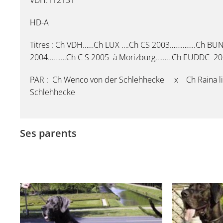
VDH:112131
HD-A
Titres : Ch VDH……Ch LUX ….Ch CS 2003…………..Ch B
2004……….Ch C S 2005 à Morizburg………Ch EUDDC 2005
PAR : Ch Wenco von der Schlehhecke x Ch Raina li
Schlehhecke
Ses parents