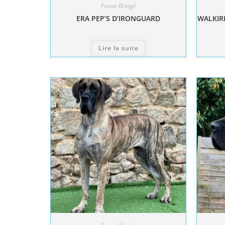
Fauve-Bringé
ERA PEP’S D’IRONGUARD
WALKIRI
Lire la suite