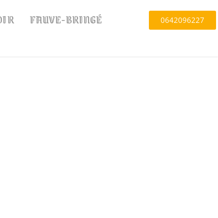
OIR
FAUVE-BRINGÉ
0642096227