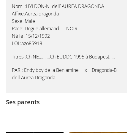
Nom :HYLDON-N dell’ AUREA DRAGONDA
Affixe:Aurea dragonda
Sexe :Male
Race: Dogue allemand NOIR
Né le :15/12/1992
LOI :ago85918
Titres :Ch NE……….Ch EUDDC 1995 à Budapest…..
PAR : Endy boy de la Benjamine x Dragonda-B
dell Aurea Dragonda
Ses parents