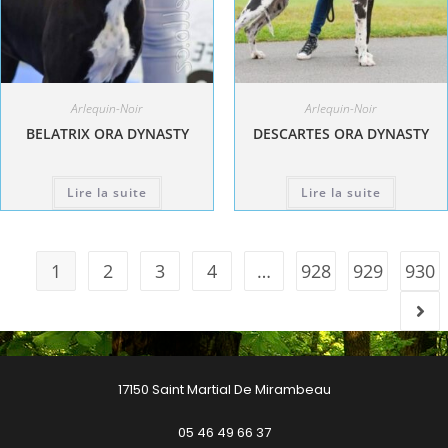
Arlequin-Noir
Arlequin-Noir
BELATRIX ORA DYNASTY
DESCARTES ORA DYNASTY
Lire la suite
Lire la suite
1
2
3
4
…
928
929
930
17150 Saint Martial De Mirambeau
05 46 49 66 37