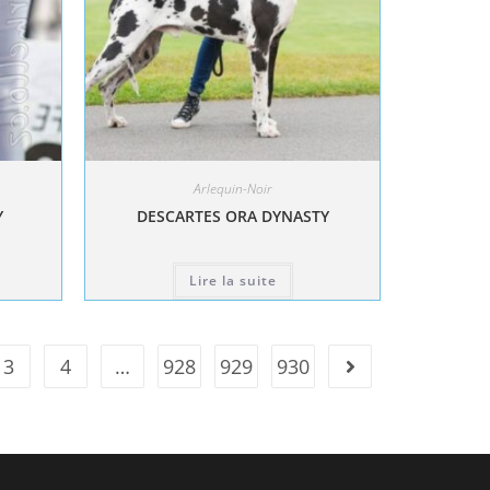
Arlequin-Noir
Y
DESCARTES ORA DYNASTY
Lire la suite
3
4
…
928
929
930