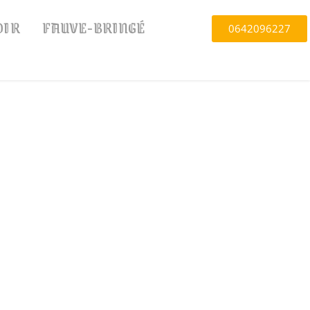
OIR
FAUVE-BRINGÉ
0642096227