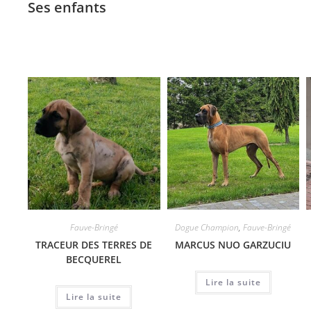
Ses enfants
Fauve-Bringé
Dogue Champion
,
Fauve-Bringé
TRACEUR DES TERRES DE
MARCUS NUO GARZUCIU
BECQUEREL
Lire la suite
Lire la suite