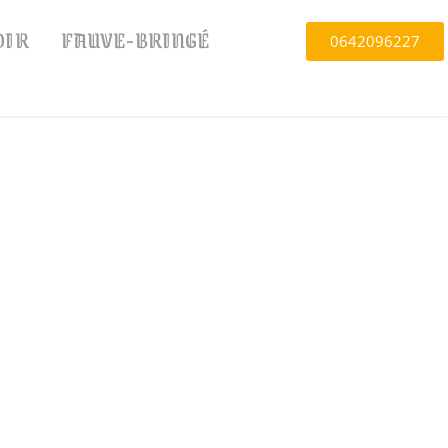
OIR
FAUVE-BRINGÉ
0642096227