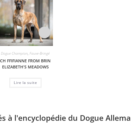
Dogue Champion
,
Fauve-Bringé
Fauve-Bringé
CH FFIFIANNE FROM BRIN
NOLLY AU ROYAUME DE
SAIKA
ELIZABETH’S MEADOWS
LEYLA
Lire la suite
Lire la suite
és à l'encyclopédie du Dogue Allema