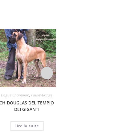
Dogue Champion
,
Fauve-Bringé
Dogue Champion
,
Fauve-Bringé
CH DOUGLAS DEL TEMPIO
CH SANTIAGO AMIGO VON
WALKIR
DEI GIGANTI
DER WOLFSHÖHLE
Lire la suite
Lire la suite