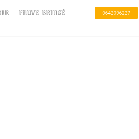
OIR
FAUVE-BRINGÉ
0642096227