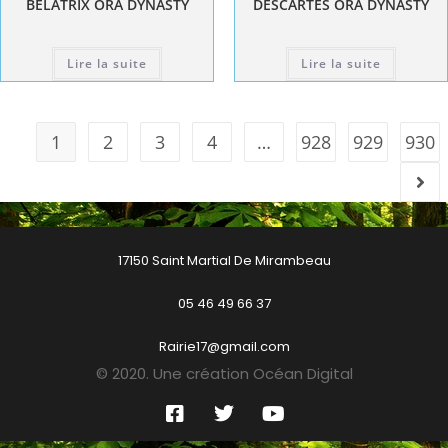
BELATRIX ORA DYNASTY
DESCARTES ORA DYNASTY
Lire la suite
Lire la suite
1
2
3
4
…
928
929
930
17150 Saint Martial De Mirambeau
05 46 49 66 37
Rairie17@gmail.com
© 2020. Une création Océan Digital