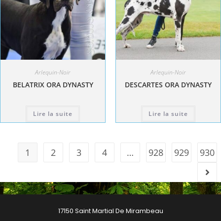
Arlequin-Noir
Arlequin-Noir
BELATRIX ORA DYNASTY
DESCARTES ORA DYNASTY
Lire la suite
Lire la suite
1
2
3
4
…
928
929
930
17150 Saint Martial De Mirambeau