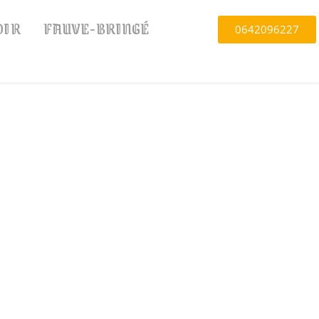
OIR
FAUVE-BRINGÉ
0642096227