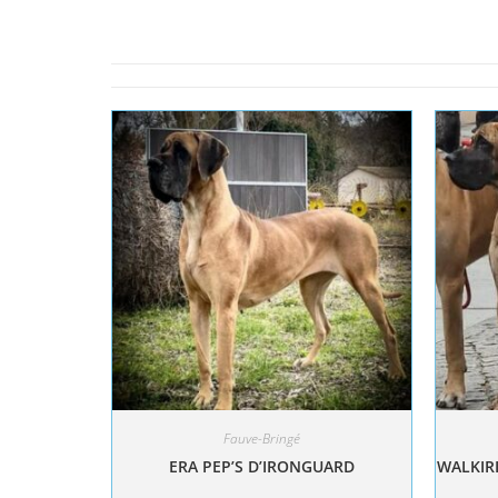
Fauve-Bringé
ERA PEP’S D’IRONGUARD
WALKIRI