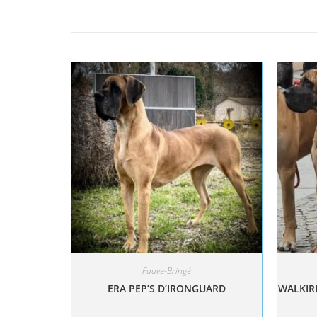
Fauve-Bringé
ERA PEP’S D’IRONGUARD
WALKIRI