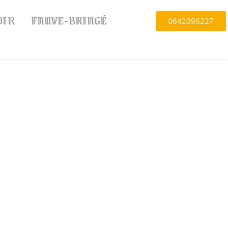
OIR
FAUVE-BRINGÉ
0642096227