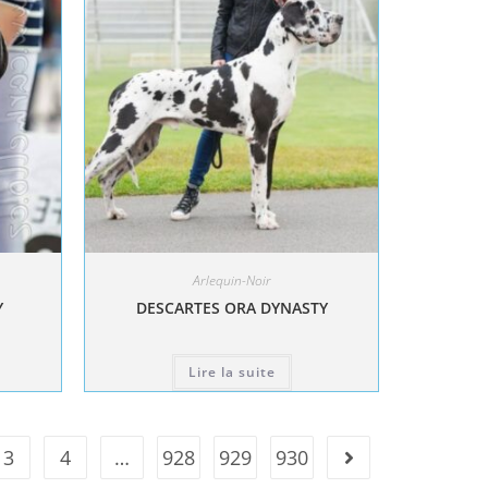
Arlequin-Noir
Y
DESCARTES ORA DYNASTY
Lire la suite
3
4
…
928
929
930