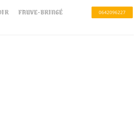
OIR
FAUVE-BRINGÉ
0642096227