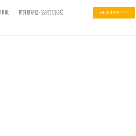
OIR
FAUVE-BRINGÉ
0642096227