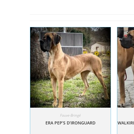
Fauve-Bringé
ERA PEP’S D’IRONGUARD
WALKIRI