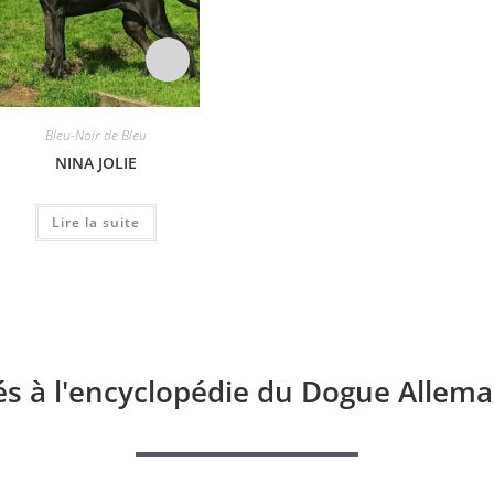
Bleu-Noir de Bleu
Bleu-Noir de Bleu
B
NINA JOLIE
LAWAETZ COLOR ME BLUE
R-VEGA
Lire la suite
Lire la suite
és à l'encyclopédie du Dogue Allema