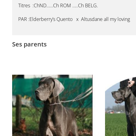
Titres :ChND……Ch ROM …..Ch BELG.
PAR :Elderberry’s Quento x Altusdane all my loving
Ses parents