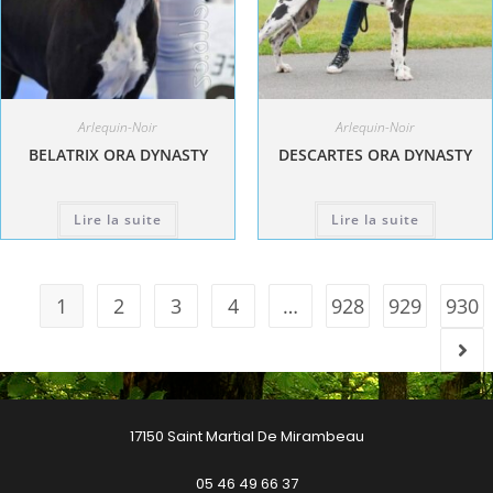
Arlequin-Noir
Arlequin-Noir
BELATRIX ORA DYNASTY
DESCARTES ORA DYNASTY
Lire la suite
Lire la suite
1
2
3
4
…
928
929
930
17150 Saint Martial De Mirambeau
05 46 49 66 37