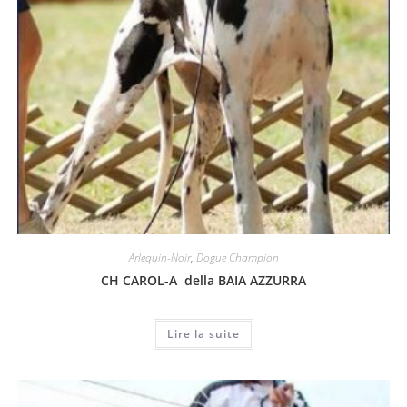
Arlequin-Noir
,
Dogue Champion
CH CAROL-A della BAIA AZZURRA
Lire la suite