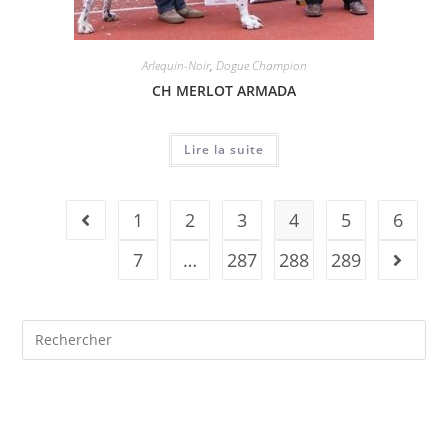
Arlequin-Noir
,
Dogue Champion
CH MERLOT ARMADA
Lire la suite
1
2
3
4
5
6
7
…
287
288
289