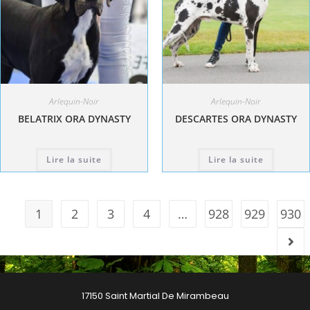
Arlequin-Noir
Arlequin-Noir
BELATRIX ORA DYNASTY
DESCARTES ORA DYNASTY
Lire la suite
Lire la suite
1
2
3
4
…
928
929
930
17150 Saint Martial De Mirambeau