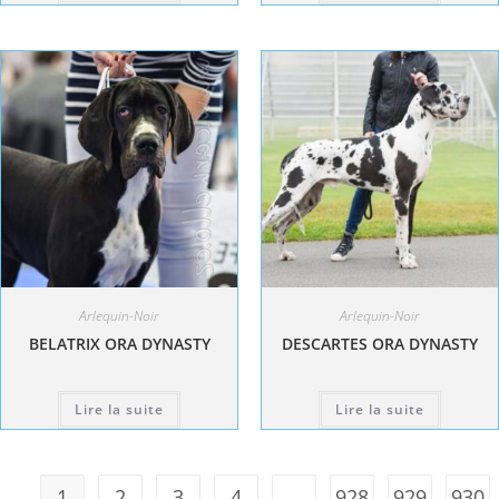
Arlequin-Noir
Arlequin-Noir
BELATRIX ORA DYNASTY
DESCARTES ORA DYNASTY
Lire la suite
Lire la suite
1
2
3
4
…
928
929
930