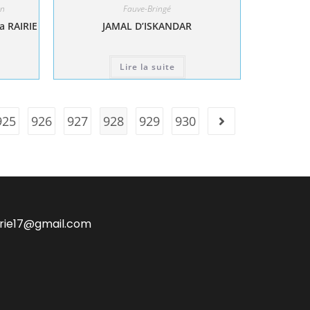
n
Fauve-Bringé
a RAIRIE
JAMAL D’ISKANDAR
Lire la suite
925
926
927
928
929
930
irie17@gmail.com