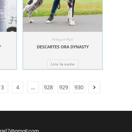
Arlequin-Noir
Y
DESCARTES ORA DYNASTY
Lire la suite
3
4
…
928
929
930
irie17@gmail.com