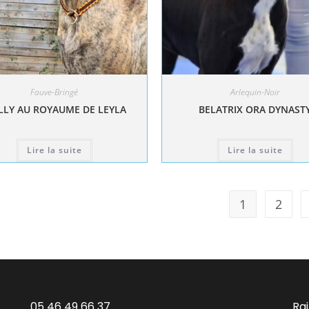
Fauve-Bringé
Arlequin-Noir
LY AU ROYAUME DE LEYLA
BELATRIX ORA DYNAST
Lire la suite
Lire la suite
1
2
05 46 49 66 37
Ra