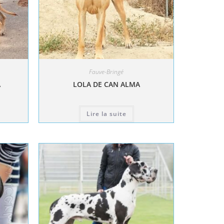
Fauve-Bringé
A
LOLA DE CAN ALMA
Lire la suite