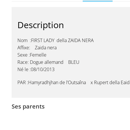
Description
Nom :FIRST LADY della ZAIDA NERA
Affixe: Zaida nera
Sexe :Femelle
Race: Dogue allemand BLEU
Né le :08/10/2013
PAR :Hamyradhjhan de l’Outsaîna x Rupert della Eai
Ses parents