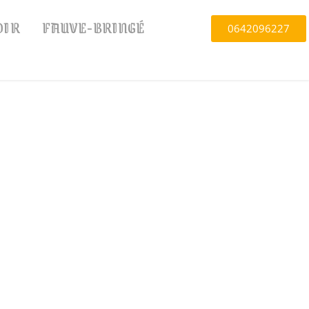
OIR
FAUVE-BRINGÉ
0642096227