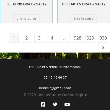
BELATRIX ORA DYNASTY
DESCARTES ORA DYNASTY
Lire la suite
Lire la suite
1
2
3
4
…
928
929
930
17150 Saint Martial De Mirambeau
05 46 49 66 37
Rairie17@gmail.com
© 2020. Une création Océan Digital