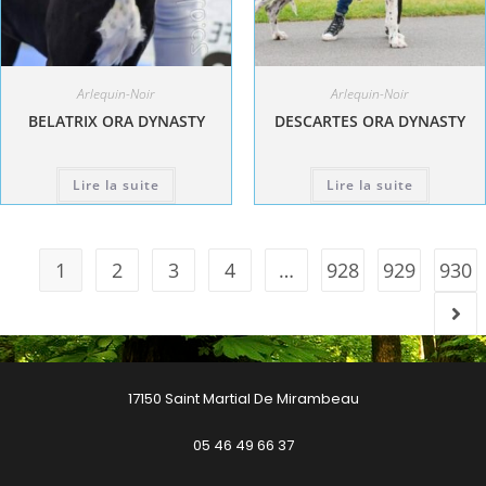
Arlequin-Noir
Arlequin-Noir
BELATRIX ORA DYNASTY
DESCARTES ORA DYNASTY
Lire la suite
Lire la suite
1
2
3
4
…
928
929
930
17150 Saint Martial De Mirambeau
05 46 49 66 37