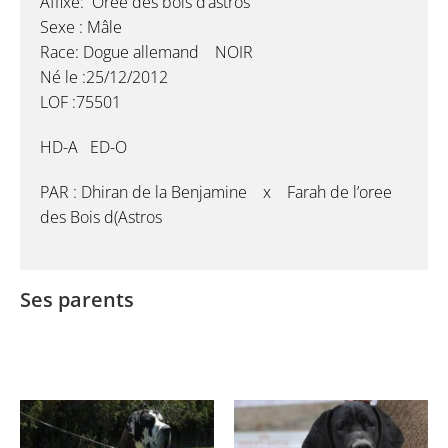
Affixe: Oree des bois d’astros
Sexe : Mâle
Race: Dogue allemand NOIR
Né le :25/12/2012
LOF :75501
HD-A ED-O
PAR : Dhiran de la Benjamine x Farah de l’oree
des Bois d(Astros
Ses parents