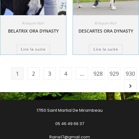
Arlequin-Noir
Arlequin-Noir
BELATRIX ORA DYNASTY
DESCARTES ORA DYNASTY
Lire la suite
Lire la suite
1
2
3
4
…
928
929
930
17150 Saint Martial De Mirambeau
05 46 49 66 37
Rairie17@gmail.com