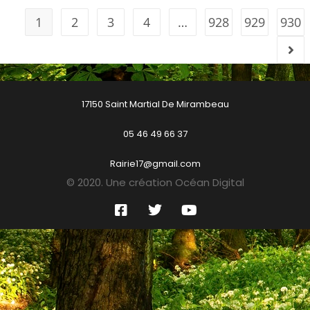
1
2
3
4
…
928
929
930
17150 Saint Martial De Mirambeau
05 46 49 66 37
Rairie17@gmail.com
© 2020. Une création Océan Digital