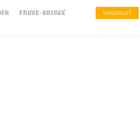
OIR
FAUVE-BRINGÉ
0642096227