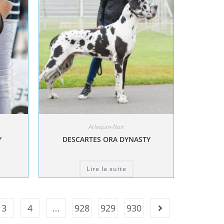
Arlequin-Noir
Y
DESCARTES ORA DYNASTY
Lire la suite
3
4
…
928
929
930