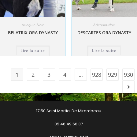
Arlequin-Noir
Arlequin-Noir
BELATRIX ORA DYNASTY
DESCARTES ORA DYNASTY
Lire la suite
Lire la suite
1
2
3
4
…
928
929
930
17150 Saint Martial De Mirambeau
05 46 49 66 37