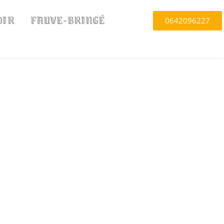
OIR
FAUVE-BRINGÉ
0642096227