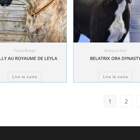
Fauve-Bringé
Arlequin-Noir
LY AU ROYAUME DE LEYLA
BELATRIX ORA DYNAST
Lire la suite
Lire la suite
1
2