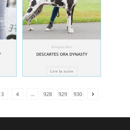
Arlequin-Noir
Y
DESCARTES ORA DYNASTY
Lire la suite
3
4
…
928
929
930