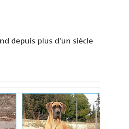
Lire la suite
Lire la 
nd depuis plus d'un siècle