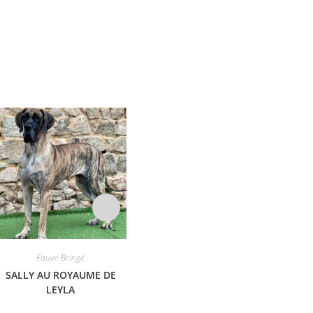
Fauve-Bringé
LACOSTE DES PETITES
VERNIERES
Fauve-Bringé
SALLY AU ROYAUME DE
RA
LEYLA
NA
Lire la suite