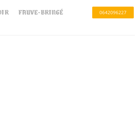
OIR
FAUVE-BRINGÉ
0642096227