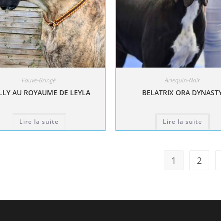
Fauve-Bringé
Arlequin-Noir
LY AU ROYAUME DE LEYLA
BELATRIX ORA DYNAST
Lire la suite
Lire la suite
1
2