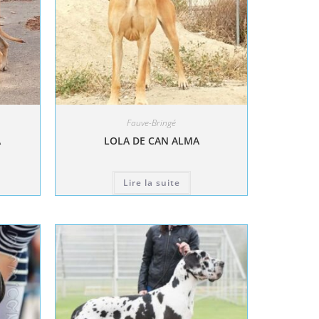
Fauve-Bringé
A
LOLA DE CAN ALMA
Lire la suite