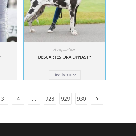
Arlequin-Noir
Y
DESCARTES ORA DYNASTY
Lire la suite
3
4
…
928
929
930