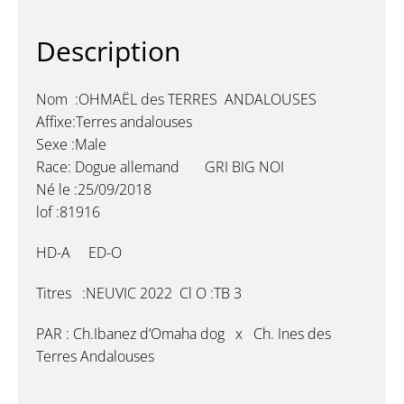
Description
Nom :OHMAËL des TERRES ANDALOUSES
Affixe:Terres andalouses
Sexe :Male
Race: Dogue allemand GRI BIG NOI
Né le :25/09/2018
lof :81916
HD-A ED-O
Titres :NEUVIC 2022 Cl O :TB 3
PAR :
Ch.Ibanez d’Omaha dog x Ch. Ines des
Terres Andalouses