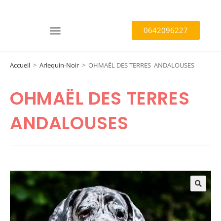
0642096227
Accueil
>
Arlequin-Noir
>
OHMAËL DES TERRES ANDALOUSES
OHMAËL DES TERRES
ANDALOUSES
🔍