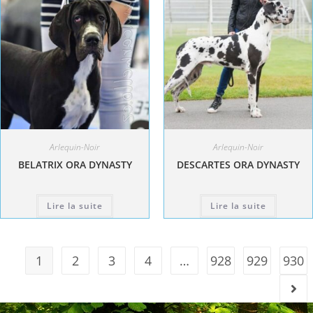
Arlequin-Noir
Arlequin-Noir
BELATRIX ORA DYNASTY
DESCARTES ORA DYNASTY
Lire la suite
Lire la suite
1
2
3
4
…
928
929
930