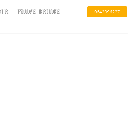
OIR
FAUVE-BRINGÉ
0642096227