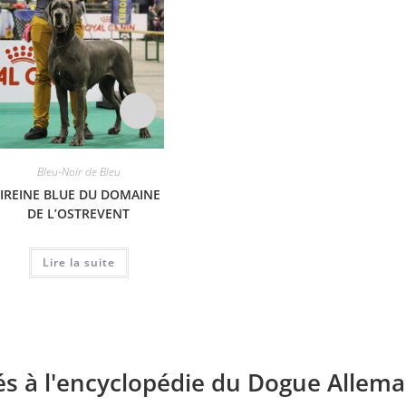
Bleu-Noir de Bleu
Bleu-Noir de Bleu
B
JIREINE BLUE DU DOMAINE
NUNZIA VOM HAUSE
CHARI
DE L’OSTREVENT
WAGNER
Lire la suite
Lire la suite
és à l'encyclopédie du Dogue Allema