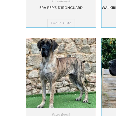
Fauve-Bringé
ERA PEP’S D’IRONGUARD
WALKIRI
Lire la suite
Fauve-Bringé