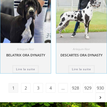
Arlequin-Noir
Arlequin-Noir
BELATRIX ORA DYNASTY
DESCARTES ORA DYNASTY
Lire la suite
Lire la suite
1
2
3
4
…
928
929
930