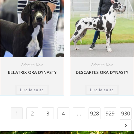
Arlequin-Noir
Arlequin-Noir
BELATRIX ORA DYNASTY
DESCARTES ORA DYNASTY
Lire la suite
Lire la suite
1
2
3
4
…
928
929
930